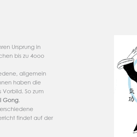
hren Ursprung in
chen bis zu 4ooo
iedene, allgemein
hnen haben die
 Vorbild. So zum
Qi Gong
.
 verschiedene
icht findet auf der