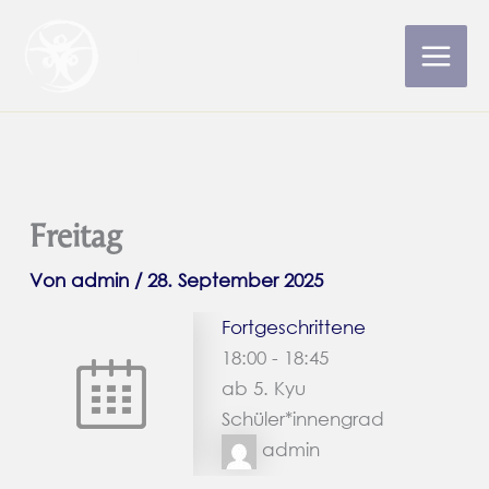
Zum
Inhalt
Aikido-Schule Wuppertal
Main
springen
Men
Freitag
Von
admin
/
28. September 2025
Fortgeschrittene
18:00
-
18:45
ab 5. Kyu
Schüler*innengrad
admin