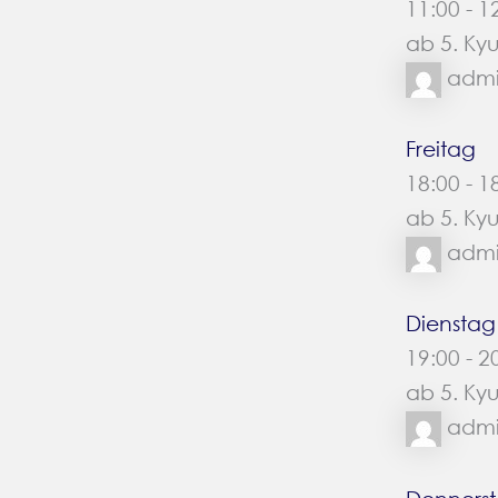
11:00
-
1
ab 5. Ky
adm
Freitag
18:00
-
1
ab 5. Ky
adm
Dienstag
19:00
-
2
ab 5. Ky
adm