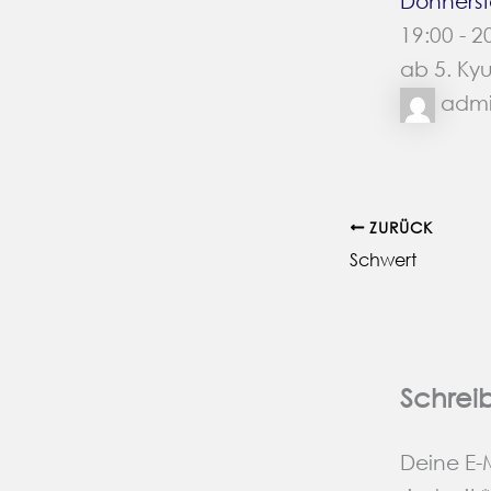
Donners
19:00
-
2
ab 5. Ky
adm
ZURÜCK
Schwert
Schrei
Deine E-M