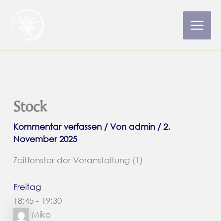
Zum
Inhalt
Aikido-Schule Wuppertal
Main
springen
Men
Stock
Kommentar verfassen
/ Von
admin
/
2.
November 2025
Zeitfenster der Veranstaltung (1)
Freitag
18:45
-
19:30
Miko