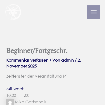
Zum
Inhalt
Aikido-Schule Wuppertal
Main
springen
Men
Beginner/Fortgeschr.
Kommentar verfassen
/ Von
admin
/
2.
November 2025
Zeitfenster der Veranstaltung (4)
Mittwoch
10:00
-
11:00
Miko Gottschalk